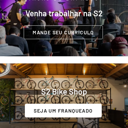
Venha
trabalhar
na
S2
MANDE SEU CURRÍCULO
S2
Bike
Shop
SEJA UM FRANQUEADO