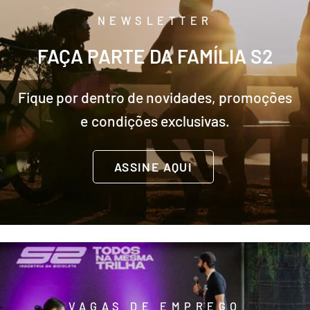
NEWSLETTER
FAÇA
PARTE
DA
FAMÍLIA
S2
Fique
por
dentro
de
novidades,
promoções
e
condições
exclusivas.
ASSINE AQUI
VAGAS DE EMPREGO